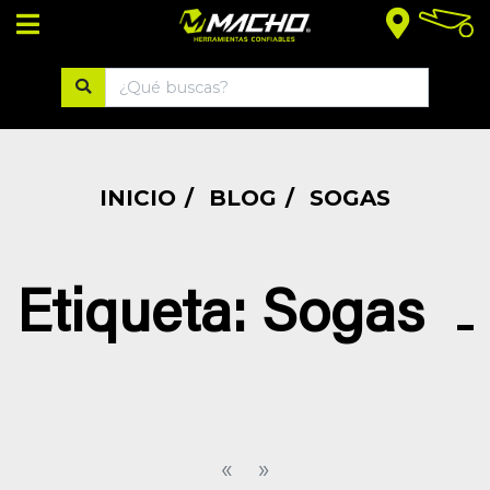
¡BIENVENIDO!
Ingresar
INICIO
BLOG
SOGAS
Registrarse
Etiqueta
: Sogas
CATEGORÍAS
MACHO
TREFILADOS
«
»
PINTURAS