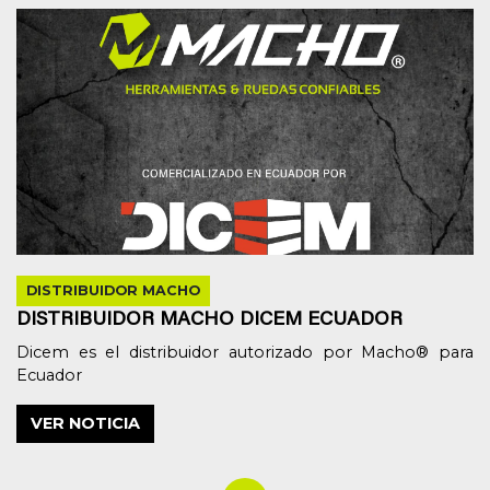
IMPERMEABILIZACION
SOGAS
Y
TELAS
FERRETERIA
OTRAS
MARCAS
DISTRIBUIDOR MACHO
DISTRIBUIDOR MACHO DICEM ECUADOR
OTRAS
Dicem es el distribuidor autorizado por Macho® para
OPCIONES
Ecuador
VER NOTICIA
Blog